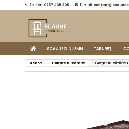
Telefon:
0757 435 805
E-mail:
contact@scaunecu
SCAUNE DIN LEMN
TABUREŢI
CO
Acasă
Colţare bucătărie
Colţar bucătărie 