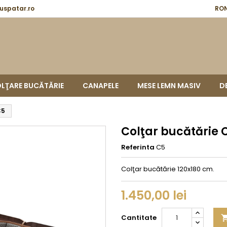
spatar.ro
RON
LŢARE BUCĂTĂRIE
CANAPELE
MESE LEMN MASIV
D
C5
Colţar bucătărie 
Referinta
C5
Colţar bucătărie 120x180 cm.
1.450,00 lei
Cantitate