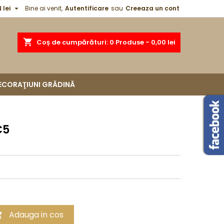

 lei
Bine ai venit,
Autentificare
sau
Creeaza un cont
shopping_cart
Coș de cumpărături:
0
Produse - 0,00 lei
ECORAŢIUNI GRĂDINĂ
C5
Adauga in cos
