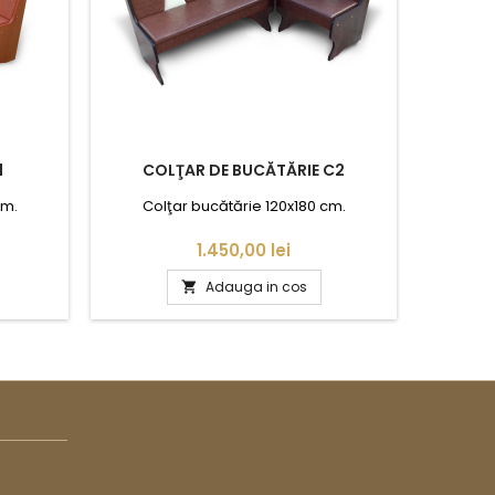
1
COLŢAR DE BUCĂTĂRIE C2
CO
cm.
Colţar bucătărie 120x180 cm.
Col
Pret
1.450,00 lei
Adauga in cos
