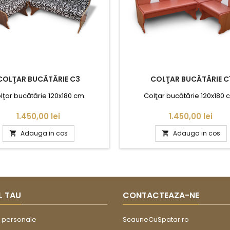
COLŢAR BUCĂTĂRIE C3
COLŢAR BUCĂTĂRIE C
lţar bucătărie 120x180 cm.
Colţar bucătărie 120x180 
Pret
Pret
1.450,00 lei
1.450,00 lei
Adauga in cos
Adauga in cos


L TAU
CONTACTEAZA-NE
i personale
ScauneCuSpatar.ro