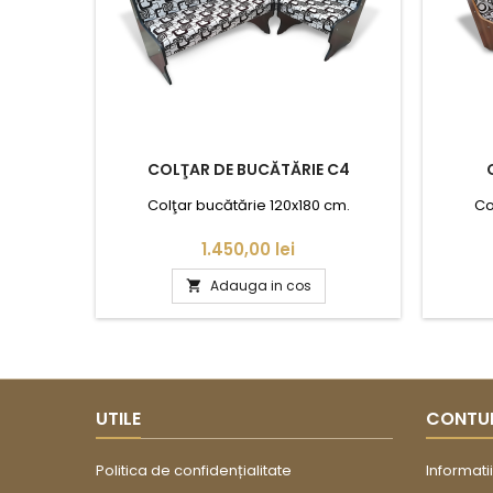
COLŢAR DE BUCĂTĂRIE C4
Colţar bucătărie 120x180 cm.
Co
Pret
1.450,00 lei
Adauga in cos

UTILE
CONTU
Politica de confidențialitate
Informati