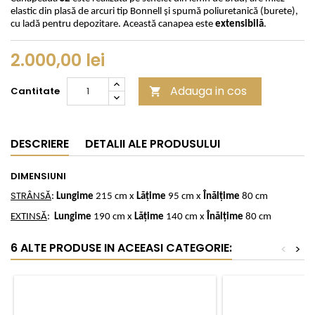
elastic din plasă de arcuri tip Bonnell şi spumă poliuretanică (burete),
cu ladă pentru depozitare. Această canapea este
extensibilă
.
2.000,00 lei
Adauga in cos
Cantitate

DESCRIERE
DETALII ALE PRODUSULUI
DIMENSIUNI
STR
ÂNS
Ă
:
Lungime
215 cm x
L
ă
ţ
ime
95 cm x
Î
n
ă
l
ţ
ime
80 cm
EXTINS
Ă
:
Lungime
190 cm x
L
ă
ţ
ime
140 cm x
Î
n
ă
l
ţ
ime
80 cm
6 ALTE PRODUSE IN ACEEASI CATEGORIE:
<
>