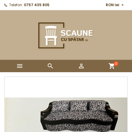

Telefon:
0757 435 805
RON lei
0



shopping_cart