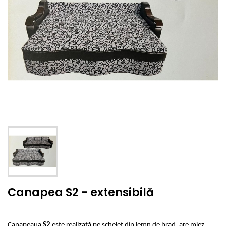
Canapea S2 - extensibilă
Canapeaua
S2
este realizată pe schelet din lemn de brad, are miez