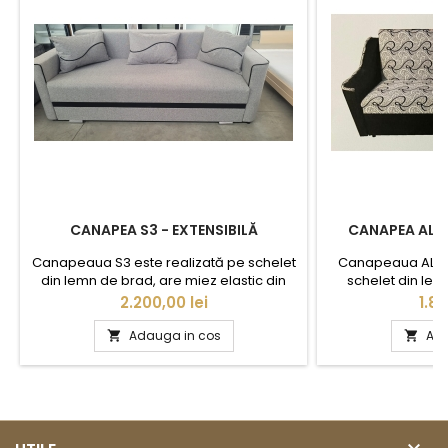
CANAPEA S3 - EXTENSIBILĂ
CANAPEA ALES
Canapeaua S3 este realizată pe schelet
Canapeaua ALESS
din lemn de brad, are miez elastic din
schelet din lem
plasă de arcuri tip Bonnell şi spumă
elastic din plasă 
Pret
Pre
2.200,00 lei
1.85
poliuretanică (burete), cu ladă pentru
spumă poliuretan
depozitare. Această canapea este
pentru depozita
Adauga in cos
Ada


extensibilă.
este e