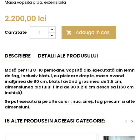
Masa vopsita alba, extensibila
2.200,00 lei
Adauga in cos
Cantitate

DESCRIERE
DETALII ALE PRODUSULUI
Masă pentru 8-10 persoane, vopsită alb, executată din lemn
de fag, inclusiv blatul, cu picioare drepte, masa avand
înalţimea de 80 cm, blatul având grosimea de 3.5 cm,
dimensiunea blatului fiind de 90 X 210 cm deschisa (160 cm
închisă).
Se pot executa
ș
i pe alte culori: nuc, cire
ș
, fag precum si alte
dimensiuni.
16 ALTE PRODUSE IN ACEEASI CATEGORIE:
<
>