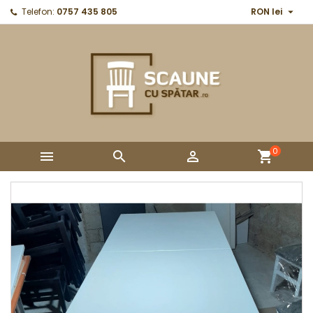

Telefon:
0757 435 805
RON lei
0



shopping_cart