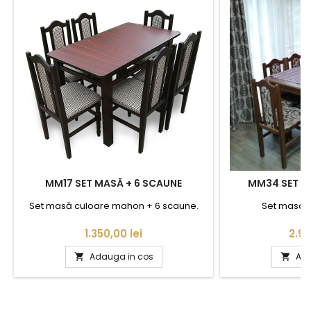
MM17 SET MASĂ + 6 SCAUNE
MM34 SET M
Set masă culoare mahon + 6 scaune.
Set masa +
Pret
Pret
1.350,00 lei
2.90
Adauga in cos
Ada

