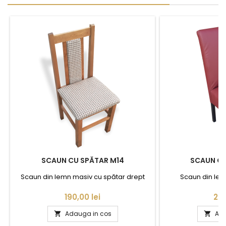
SCAUN CU SPĂTAR M14
SCAUN CU
Scaun din lemn masiv cu spătar drept
Scaun din lem
Pret
Pre
190,00 lei
280
Adauga in cos
Ada

