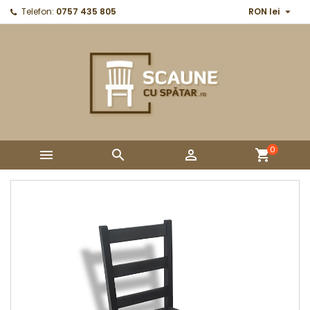

Telefon:
0757 435 805
RON lei
0



shopping_cart