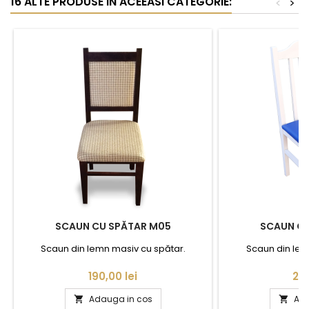
16 ALTE PRODUSE IN ACEEASI CATEGORIE:
<
>
SCAUN CU SPĂTAR M05
SCAUN CU
Scaun din lemn masiv cu spătar.
Scaun din lem
Pret
Pre
190,00 lei
250
Adauga in cos
Ada

