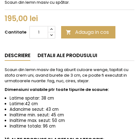
Scaun din lemn masiv cu spătar.
195,00 lei
Adauga in cos
Cantitate

DESCRIERE
DETALII ALE PRODUSULUI
Scaun din lemn masiv de fag aburit culoare wenge, tapitat cu
stofa crem uni, avand burete de 3 cm, ce poate fi executat in
urmatoarele nuante: fag, nuc, cires, stejar.
Dimensiuni valabile ptr toate tipurile de scaune:
Latime spatar: 38 cm
Latime:42 cm
Adancime sezut: 43 cm
Inaltime min. sezut: 45 cm
Inaltime max. sezut: 50 cm
Inaltime totala: 96 cm