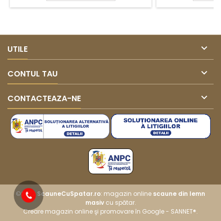

UTILE

CONTUL TAU

CONTACTEAZA-NE
©2022
ScauneCuSpatar.ro
: magazin online
scaune din lemn
masiv
cu spătar.
Creare magazin online
şi promovare în Google -
SANNET®
.