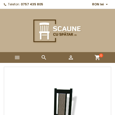

Telefon:
0757 435 805
RON lei
0



shopping_cart