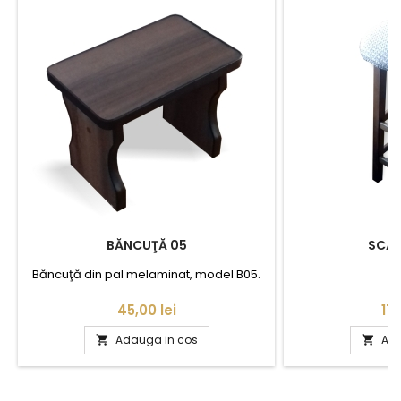
BĂNCUŢĂ 05
SCAU
Băncuţă din pal melaminat, model B05.
Pret
Pr
45,00 lei
175
Adauga in cos
Ada

