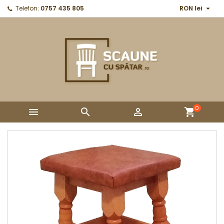

Telefon:
0757 435 805
RON lei
0



shopping_cart